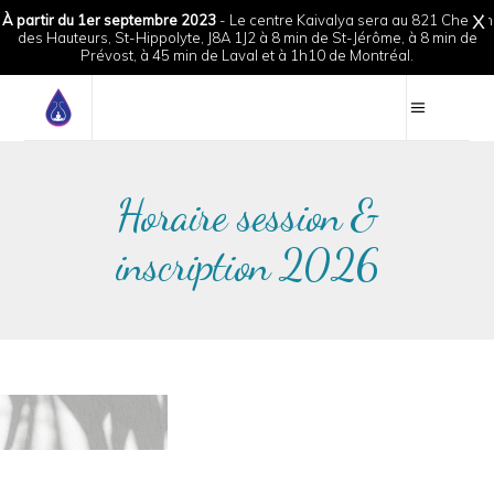
À partir du 1er septembre 2023
- Le centre Kaivalya sera au 821 Chemin
X
des Hauteurs, St-Hippolyte, J8A 1J2 à 8 min de St-Jérôme, à 8 min de
Prévost, à 45 min de Laval et à 1h10 de Montréal.
Horaire session &
inscription 2026