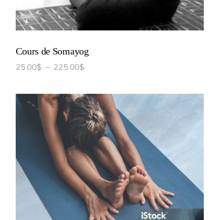
Cours de Somayog
Plage
25.00
$
–
225.00
$
de
prix :
25.00$
à
225.00$