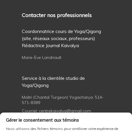
Contacter nos professionnels
Coordonnatrice cours de Yoga/Qigong
(site, réseaux sociaux, professeurs)
Rédactrice Journal Kaivalya
Marie-Ève Landriault
Service à la clientèle studio de
Yoga/Qigong
Maïtri (Chantal Turgeon) Yogacharya:
514-
571-8389
Courriel:
centrekaivalya@gmail.com
Gérer le consentement aux témoins
Nous utilisons des fichiers témoins pour améliorer votre expérience de
Formations professionnelles de yoga et