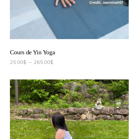
CHOIX DES OPTIONS
Cours de Yin Yoga
Plage
25.00
$
–
265.00
$
de
prix :
25.00$
à
265.00$