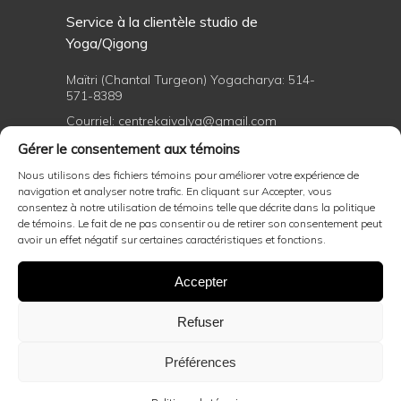
Service à la clientèle studio de
Yoga/Qigong
Maïtri (Chantal Turgeon) Yogacharya:
514-
571-8389
Courriel:
centrekaivalya@gmail.com
Gérer le consentement aux témoins
Nous utilisons des fichiers témoins pour améliorer votre expérience de
Formations professionnelles de yoga et
navigation et analyser notre trafic. En cliquant sur Accepter, vous
de Qigong
consentez à notre utilisation de témoins telle que décrite dans la politique
de témoins. Le fait de ne pas consentir ou de retirer son consentement peut
avoir un effet négatif sur certaines caractéristiques et fonctions.
Maïtri (Chantal Turgeon) Yogacharya:
514-
571-8389
Accepter
Courriel:
centrekaivalya@gmail.com
Refuser
Politiques d'annulation général et remboursement
,
politique d'annulation de soin
Préférences
Ce site est protégé par reCAPTCHA et les
politiques de
confidentialité
et
conditions de service
de Google