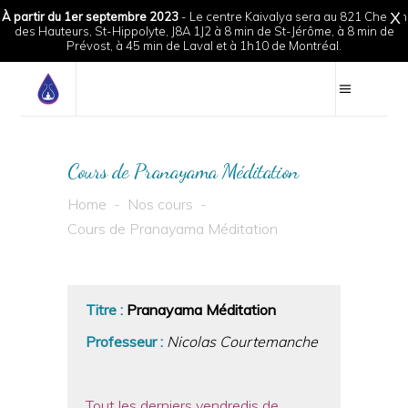
À partir du 1er septembre 2023
- Le centre Kaivalya sera au 821 Chemin
X
des Hauteurs, St-Hippolyte, J8A 1J2 à 8 min de St-Jérôme, à 8 min de
Prévost, à 45 min de Laval et à 1h10 de Montréal.
Cours de Pranayama Méditation
Home
-
Nos cours
-
Cours de Pranayama Méditation
Titre :
Pranayama
Méditation
Professeur :
Nicolas Courtemanche
Tout les derniers vendredis de