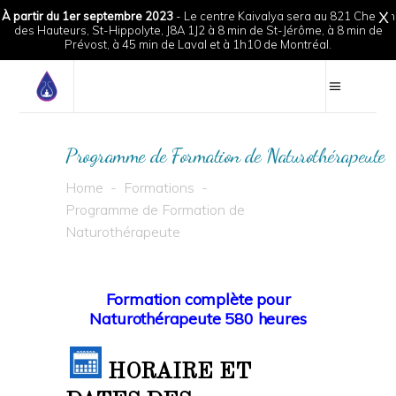
À partir du 1er septembre 2023
- Le centre Kaivalya sera au 821 Chemin
X
des Hauteurs, St-Hippolyte, J8A 1J2 à 8 min de St-Jérôme, à 8 min de
Prévost, à 45 min de Laval et à 1h10 de Montréal.
Programme de Formation de Naturothérapeute
Home
-
Formations
-
Programme de Formation de
Naturothérapeute
Formation complète pour
Naturothérapeute 580
heures
HORAIRE ET