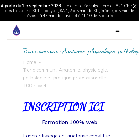
À partir du 1er septembre 2023
- Le centre Kaivalya sera au 821 Chemin
X
des Hauteurs, St-Hippolyte, J8A 1J2 à 8 min de St-Jérôme, à 8 min de
Prévost, à 45 min de Laval et à 1h10 de Montréal.
Tronc commun : Anatomie, physiologie, patholog
Home
-
Tronc commun : Anatomie, physiologie,
pathologie et pratique professionnelle
100% web
INSCRIPTION ICI
Formation 100% web
L’apprentissage de l’anatomie constitue