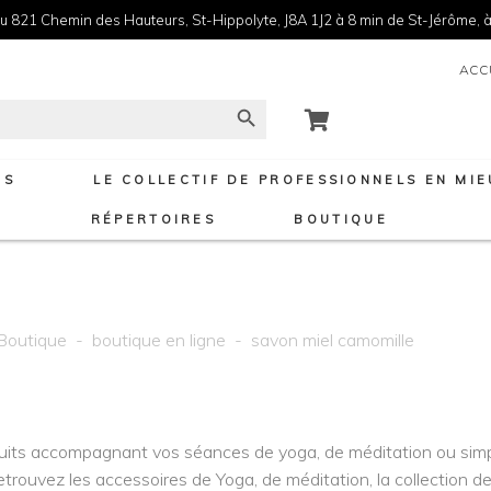
u 821 Chemin des Hauteurs, St-Hippolyte, J8A 1J2 à 8 min de St-Jérôme, à
ACC
Search Button
NS
LE COLLECTIF DE PROFESSIONNELS EN MI
RÉPERTOIRES
BOUTIQUE
Boutique
-
boutique en ligne
-
savon miel camomille
its accompagnant vos séances de yoga, de méditation ou simp
etrouvez les accessoires de Yoga, de méditation, la collection de