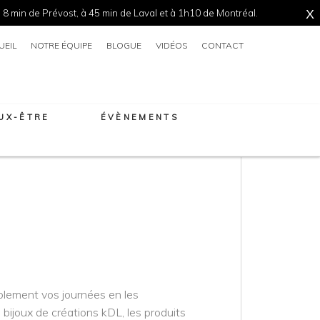
 8 min de Prévost, à 45 min de Laval et à 1h10 de Montréal.
X
UEIL
NOTRE ÉQUIPE
BLOGUE
VIDÉOS
CONTACT
EUX-ÊTRE
ÉVÈNEMENTS
lement vos journées en les
 bijoux de créations kDL, les produits