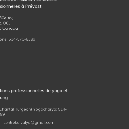
sionnelles à Prévost
30e Av,
t, QC,
T0 Canada
one:
514-571-8389
ions professionnelles de yoga et
gong
 (Chantal Turgeon) Yogacharya:
514-
389
l:
centrekaivalya@gmail.com