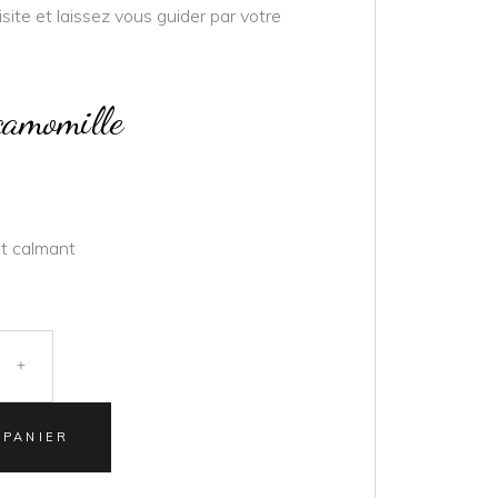
site et laissez vous guider par votre
camomille
et calmant
 PANIER