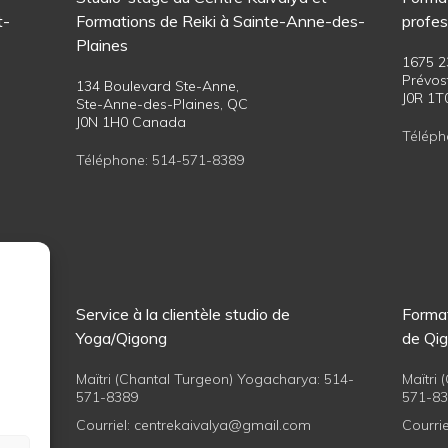
t-
Formations de Reiki à Sainte-Anne-des-
profes
Plaines
1675 2
Prévos
134 Boulevard Ste-Anne,
J0R 1
Ste-Anne-des-Plaines, QC
J0N 1H0 Canada
Téléph
Téléphone:
514-571-8389
ong
Service à la clientèle studio de
Format
Yoga/Qigong
de Qi
Maïtri (Chantal Turgeon) Yogacharya:
514-
Maïtri
571-8389
571-8
Courriel:
centrekaivalya@gmail.com
Courrie