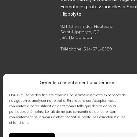
Formations professionnelles à Sain
Hippolyte
821 Chemin des Hauteurs,
Saint-Hippolyte, QC,
J8A 1J2 Canada
Téléphone:
514-571-8389
Contacter nos professionnels
Gérer le consentement aux témoins
Nous utilisons des fichiers témoins pour améliorer votre expérience de
Coordonnatrice cours de Yoga/Qig
navigation et analyser notre trafic. En cliquant sur Accepter, vous
(site, réseaux sociaux, professeurs)
consentez à notre utilisation de témoins telle que décrite dans la
Rédactrice Journal Kaivalya
politique de témoins. Le fait de ne pas consentir ou de retirer son
consentement peut avoir un effet négatif sur certaines caractéristiques
et fonctions.
Marie-Ève Landriault