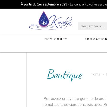
À partir du 1er septembre 2023
- Le centre Kaivalya sera a
Search
for:
NOS COURS
FORMATIO
Boutique
Home
-
Retrouvez une vaste gamme de produ
remplissant de vibrations positives. R