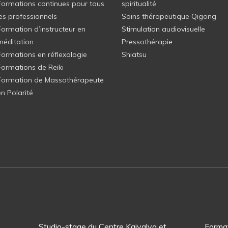
Formations continues pour tous
spiritualité
les professionnels
Soins thérapeutique Qigong
Formation d’instructeur en
Stimulation audiovisuelle
méditation
Pressothérapie
Formations en réflexologie
Shiatsu
Formations de Reiki
Formation de Massothérapeute
en Polarité
Studio-stage du Centre Kaivalya et
Format