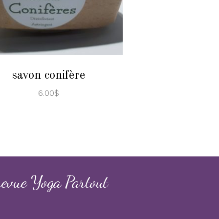
AJOUTER AU PANIER
savon conifère
6.00
$
revue Yoga Partout