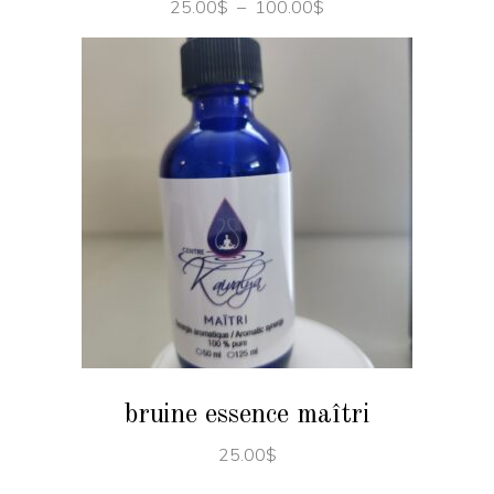
Plage
25.00
$
–
100.00
$
de
prix :
25.00$
à
100.00$
AJOUTER AU PANIER
bruine essence maîtri
25.00
$