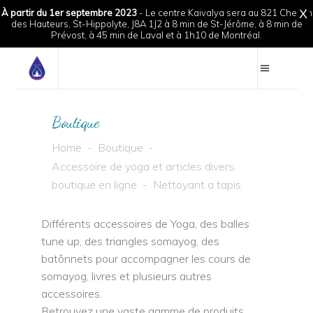
À partir du 1er septembre 2023
- Le centre Kaivalya sera au 821 Chemin
X
des Hauteurs, St-Hippolyte, J8A 1J2 à 8 min de St-Jérôme, à 8 min de
Prévost, à 45 min de Laval et à 1h10 de Montréal.
Boutique
Home
-
Boutique
-
,
Accessoire de yoga et articles divers
boutique en ligne
-
Nettoyant a tapis
Différents accessoires de Yoga, des balles
tune up, des triangles somayog, des
batônnets pour accompagner les cours de
somayog, livres et plusieurs autres
accessoires.
Retrouvez une vaste gamme de produits