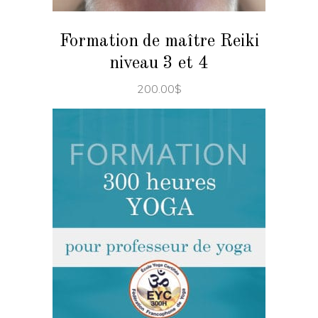
variations.
Les
Formation de maître Reiki
options
niveau 3 et 4
peuvent
être
200.00
$
choisies
sur
la
page
du
produit
Ce
CHOIX DES OPTIONS
produit
a
plusieurs