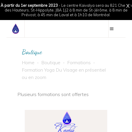
À partir du 1er septembre 2023
- Le centre Kaivalya sera au 821 Chemin
X
des Hauteurs, St-Hippolyte, J8A 1J2 à 8 min de St-Jérôme, à 8 min de
Prévost, à 45 min de Laval et à 1h10 de Montréal.
Boutique
Home
-
Boutique
-
Formations
-
Formation Yoga Du Visage en présentiel
ou en zoom
Plusieurs formations sont offertes