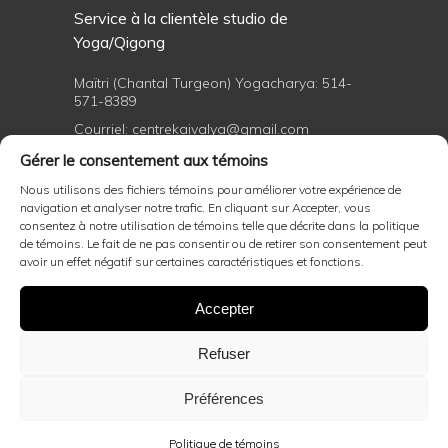
Service à la clientèle studio de
Yoga/Qigong
Maïtri (Chantal Turgeon) Yogacharya:
514-
571-8389
Courriel:
centrekaivalya@gmail.com
Gérer le consentement aux témoins
Nous utilisons des fichiers témoins pour améliorer votre expérience de
Formations professionnelles de yoga et
navigation et analyser notre trafic. En cliquant sur Accepter, vous
de Qigong
consentez à notre utilisation de témoins telle que décrite dans la politique
de témoins. Le fait de ne pas consentir ou de retirer son consentement peut
avoir un effet négatif sur certaines caractéristiques et fonctions.
Maïtri (Chantal Turgeon) Yogacharya:
514-
571-8389
Accepter
Courriel:
centrekaivalya@gmail.com
Refuser
Politiques d'annulation général et remboursement
,
politique d'annulation de soin
Préférences
Ce site est protégé par reCAPTCHA et les
politiques de
confidentialité
et
conditions de service
de Google
Politique de témoins