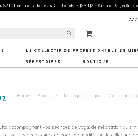
u 821 Chemin des Hauteurs, St-Hippolyte, J8A 1J2 à 8 min de St-Jérôme, à
ACC
Search Button
NS
LE COLLECTIF DE PROFESSIONNELS EN MI
RÉPERTOIRES
BOUTIQUE
en
Home
-
Boutique
-
boutique en ligne
-
Créamandan
its accompagnant vos séances de yoga, de méditation ou simp
etrouvez les accessoires de Yoga, de méditation, la collection de