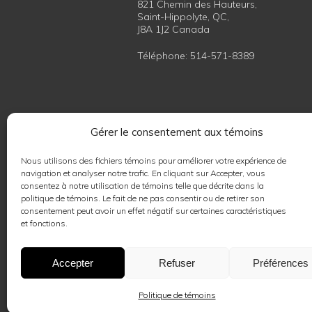
821 Chemin des Hauteurs,
Saint-Hippolyte, QC,
J8A 1J2 Canada
Téléphone:
514-571-8389
Contacter nos professionnels
Gérer le consentement aux témoins
Nous utilisons des fichiers témoins pour améliorer votre expérience de
Coordonnatrice cours de Yoga/Qig
navigation et analyser notre trafic. En cliquant sur Accepter, vous
(site, réseaux sociaux, professeurs)
consentez à notre utilisation de témoins telle que décrite dans la
Rédactrice Journal Kaivalya
politique de témoins. Le fait de ne pas consentir ou de retirer son
consentement peut avoir un effet négatif sur certaines caractéristiques
et fonctions.
Marie-Ève Landriault
Accepter
Refuser
Préférences
Politiques d'annulation général et rembourse
Politique de témoins
Ce site est protégé par reCAPTCHA et les
poli