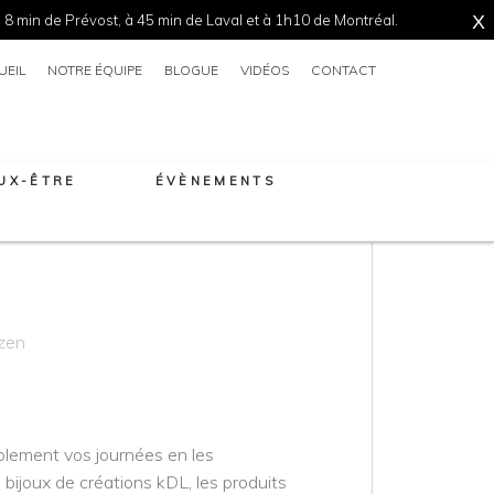
 8 min de Prévost, à 45 min de Laval et à 1h10 de Montréal.
X
UEIL
NOTRE ÉQUIPE
BLOGUE
VIDÉOS
CONTACT
EUX-ÊTRE
ÉVÈNEMENTS
zen
lement vos journées en les
 bijoux de créations kDL, les produits