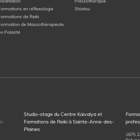
méditation
Pressothérapie
Formations en réflexologie
Shiatsu
Formations de Reiki
Formation de Massothérapeute
en Polarité
Studio-stage du Centre Kaivalya et
Format
t-
Formations de Reiki à Sainte-Anne-des-
profes
Plaines
1675 2