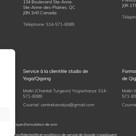
Prévos
134 Boulevard Ste-Anne,
J0R 1
Ste-Anne-des-Plaines, QC
J0N 1H0 Canada
Téléph
Téléphone:
514-571-8389
ong
Service à la clientèle studio de
Format
Yoga/Qigong
de Qi
Maïtri (Chantal Turgeon) Yogacharya:
514-
Maïtri
571-8389
571-8
Courriel:
centrekaivalya@gmail.com
Courrie
ment
,
politique d'annulation de soin
tiques de confidentialité
et
conditions de service
de Google s'appliquent.