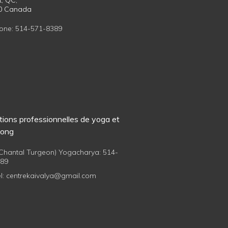
t, QC,
T0 Canada
one:
514-571-8389
ions professionnelles de yoga et
gong
 (Chantal Turgeon) Yogacharya:
514-
389
l:
centrekaivalya@gmail.com