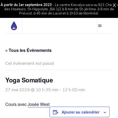
À partir du 1er septembre 2023
- Le centre Kaivalya sera au 821 Chemin
X
des Hauteurs, St-Hippolyte, J8A 1J2 à 8 min de St-Jérôme, à 8 min de
Prévost, à 45 min de Laval et à 1h10 de Montréal.
« Tous les Évènements
Cet évènement est passé.
Yoga Somatique
27 mai 2019 @ 10 h 35 min
-
12 h 00 min
Cours avec
Josée West
Ajouter au calendrier