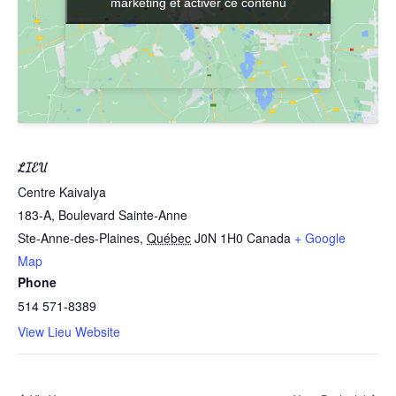
marketing et activer ce contenu
marketing et activer ce contenu
LIEU
Centre Kaivalya
183-A, Boulevard Sainte-Anne
Ste-Anne-des-Plaines
,
Québec
J0N 1H0
Canada
+ Google
Map
Phone
514 571-8389
View Lieu Website