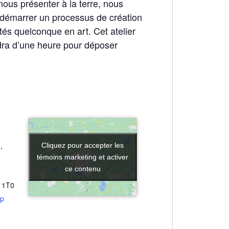
ous présenter à la terre, nous
 démarrer un processus de création
ités quelconque en art. Cet atelier
dra d’une heure pour déposer
,
Cliquez pour accepter les
Cliquez pour accepter les
témoins marketing et activer
témoins marketing et activer
ce contenu
ce contenu
 1T0
ap