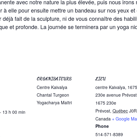
nte avec notre nature la plus élevée, puis nous irons n
 à elle pour ensuite mettre un bandeau sur nos yeux et
r déjà fait de la sculpture, ni de vous connaître des habil
que et profonde. La journée se terminera par un yoga ni
ORGANISATEURS
LIEU
Centre Kaivalya
centre Kaivalya, 1675
Chantal Turgeon
230e avenue Prévost
Yogacharya Maïtri
1675 230e
Prévost
,
Québec
J0R
- 13 h 00 min
Canada
+ Google M
Phone
514-571-8389