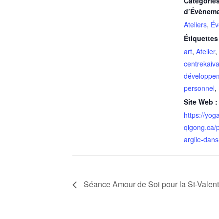
Catégorie
d’Évèneme
Ateliers
,
Év
Étiquette
art
,
Atelier
,
centrekaiva
développe
personnel
,
Site Web :
https://yog
qigong.ca/p
argile-dans-
Séance Amour de Soi pour la St-Valent