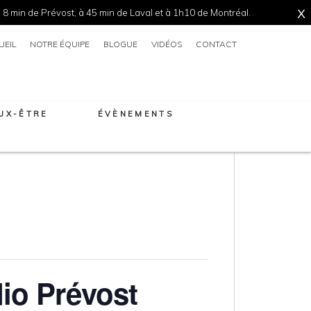
 8 min de Prévost, à 45 min de Laval et à 1h10 de Montréal.
X
UEIL
NOTRE ÉQUIPE
BLOGUE
VIDÉOS
CONTACT
EUX-ÊTRE
ÉVÈNEMENTS
dio Prévost