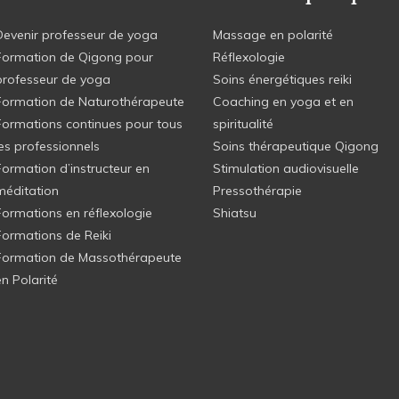
Devenir professeur de yoga
Massage en polarité
Formation de Qigong pour
Réflexologie
professeur de yoga
Soins énergétiques reiki
Formation de Naturothérapeute
Coaching en yoga et en
Formations continues pour tous
spiritualité
les professionnels
Soins thérapeutique Qigong
Formation d’instructeur en
Stimulation audiovisuelle
méditation
Pressothérapie
Formations en réflexologie
Shiatsu
Formations de Reiki
Formation de Massothérapeute
en Polarité