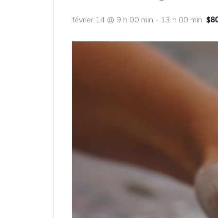
$8
février 14 @ 9 h 00 min
-
13 h 00 min