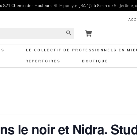
u 821 Chemin des Hauteurs, St-Hippolyte, J8A 1J2 à 8 min de St-Jérôme, à
ACC
Search Button
NS
LE COLLECTIF DE PROFESSIONNELS EN MI
RÉPERTOIRES
BOUTIQUE
ans le noir et Nidra. Stu