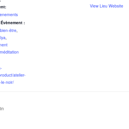
s
View Lieu Website
nt:
enements
s Évènement :
bien-être
,
lya
,
ment
méditation
a-
roduct/atelier-
le-noir/
in