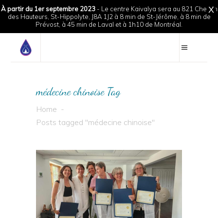
À partir du 1er septembre 2023
- Le centre Kaivalya sera au 821 Chemin
X
des Hauteurs, St-Hippolyte, J8A 1J2 à 8 min de St-Jérôme, à 8 min de
Prévost, à 45 min de Laval et à 1h10 de Montréal.
médecine chinoise Tag
Home
-
Posts tagged "médecine chinoise"