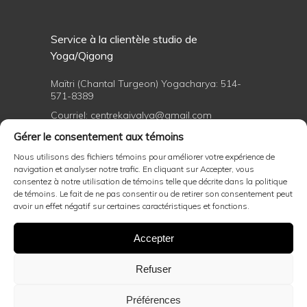
Service à la clientèle studio de
Yoga/Qigong
Maïtri (Chantal Turgeon) Yogacharya:
514-
571-8389
Courriel:
centrekaivalya@gmail.com
Gérer le consentement aux témoins
Nous utilisons des fichiers témoins pour améliorer votre expérience de
Formations professionnelles de yoga et
navigation et analyser notre trafic. En cliquant sur Accepter, vous
de Qigong
consentez à notre utilisation de témoins telle que décrite dans la politique
de témoins. Le fait de ne pas consentir ou de retirer son consentement peut
avoir un effet négatif sur certaines caractéristiques et fonctions.
Maïtri (Chantal Turgeon) Yogacharya:
514-
571-8389
Accepter
Courriel:
centrekaivalya@gmail.com
Refuser
Politiques d'annulation général et remboursement
,
politique d'annulation de soin
Préférences