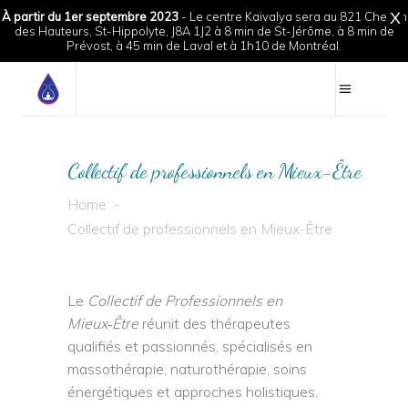
À partir du 1er septembre 2023
- Le centre Kaivalya sera au 821 Chemin
X
des Hauteurs, St-Hippolyte, J8A 1J2 à 8 min de St-Jérôme, à 8 min de
Prévost, à 45 min de Laval et à 1h10 de Montréal.
Collectif de professionnels en Mieux-Être
Home
-
Collectif de professionnels en Mieux-Être
Le
Collectif de Professionnels en
Mieux‑Être
réunit des thérapeutes
qualifiés et passionnés, spécialisés en
massothérapie, naturothérapie, soins
énergétiques et approches holistiques.