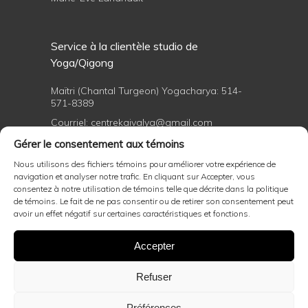
Service à la clientèle studio de
Yoga/Qigong
Maïtri (Chantal Turgeon) Yogacharya:
514-
571-8389
Courriel:
centrekaivalya@gmail.com
Gérer le consentement aux témoins
Nous utilisons des fichiers témoins pour améliorer votre expérience de
Formations professionnelles de yoga et
navigation et analyser notre trafic. En cliquant sur Accepter, vous
de Qigong
consentez à notre utilisation de témoins telle que décrite dans la politique
de témoins. Le fait de ne pas consentir ou de retirer son consentement peut
avoir un effet négatif sur certaines caractéristiques et fonctions.
Maïtri (Chantal Turgeon) Yogacharya:
514-
571-8389
Accepter
Courriel:
centrekaivalya@gmail.com
Refuser
Politiques d'annulation général et remboursement
,
politique d'annulation de soin
Préférences