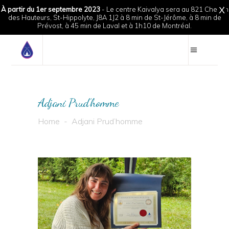
À partir du 1er septembre 2023
- Le centre Kaivalya sera au 821 Chemin
X
des Hauteurs, St-Hippolyte, J8A 1J2 à 8 min de St-Jérôme, à 8 min de
Prévost, à 45 min de Laval et à 1h10 de Montréal.
Adjani Prud’homme
Home
-
Adjani Prud’homme