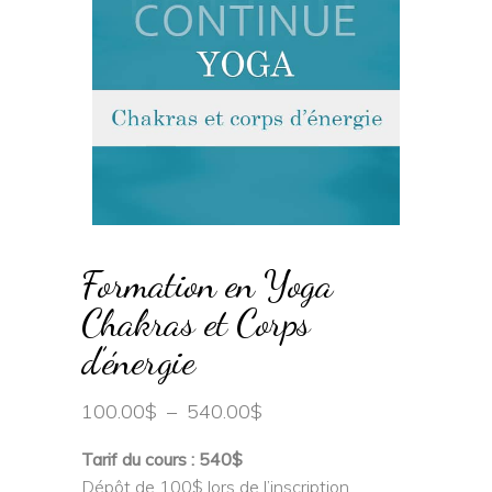
Formation en Yoga
Chakras et Corps
d’énergie
Plage
100.00
$
–
540.00
$
de
prix :
Tarif du cours : 540$
100.00$
Dépôt de 100$ lors de l’inscription,
à