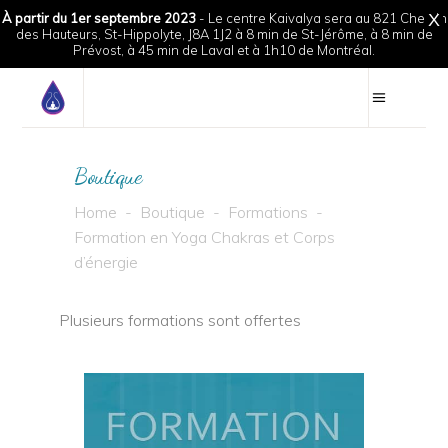
À partir du 1er septembre 2023
- Le centre Kaivalya sera au 821 Chemin
X
des Hauteurs, St-Hippolyte, J8A 1J2 à 8 min de St-Jérôme, à 8 min de
Prévost, à 45 min de Laval et à 1h10 de Montréal.
Boutique
Home
-
Boutique
-
Formations
-
Formation en Yoga Chakras et Corps
d’énergie
Plusieurs formations sont offertes