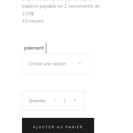
540.00$
balance payable en 2 versements de
220$
45 heures
paiement
Choisir une option
Quantity
AJOUTER AU PANIER