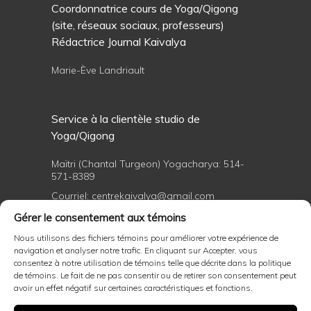
Coordonnatrice cours de Yoga/Qigong
(site, réseaux sociaux, professeurs)
Rédactrice Journal Kaivalya
Marie-Ève Landriault
Service à la clientèle studio de
Yoga/Qigong
Maïtri (Chantal Turgeon) Yogacharya:
514-
571-8389
Courriel:
centrekaivalya@gmail.com
Gérer le consentement aux témoins
Nous utilisons des fichiers témoins pour améliorer votre expérience de
Formations professionnelles de yoga et
navigation et analyser notre trafic. En cliquant sur Accepter, vous
de Qigong
consentez à notre utilisation de témoins telle que décrite dans la politique
de témoins. Le fait de ne pas consentir ou de retirer son consentement peut
avoir un effet négatif sur certaines caractéristiques et fonctions.
Maïtri (Chantal Turgeon) Yogacharya:
514-
571-8389