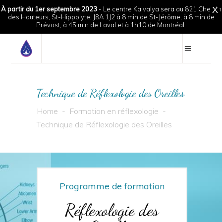
À partir du 1er septembre 2023
- Le centre Kaivalya sera au 821 Chemin
X
des Hauteurs, St-Hippolyte, J8A 1J2 à 8 min de St-Jérôme, à 8 min de
Prévost, à 45 min de Laval et à 1h10 de Montréal.
Technique de Réflexologie des Oreilles
Home
-
Formation en réflexologie
-
Technique de Réflexologie des Oreilles
Programme de formation
Réflexologie des