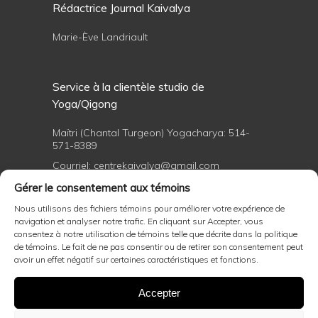
Rédactrice Journal Kaivalya
Marie-Ève Landriault
Service à la clientèle studio de
Yoga/Qigong
Maïtri (Chantal Turgeon) Yogacharya:
514-
571-8389
Courriel:
centrekaivalya@gmail.com
Gérer le consentement aux témoins
Nous utilisons des fichiers témoins pour améliorer votre expérience de
Formations professionnelles de yoga et
navigation et analyser notre trafic. En cliquant sur Accepter, vous
de Qigong
consentez à notre utilisation de témoins telle que décrite dans la politique
de témoins. Le fait de ne pas consentir ou de retirer son consentement peut
avoir un effet négatif sur certaines caractéristiques et fonctions.
Maïtri (Chantal Turgeon) Yogacharya:
514-
571-8389
Accepter
Courriel:
centrekaivalya@gmail.com