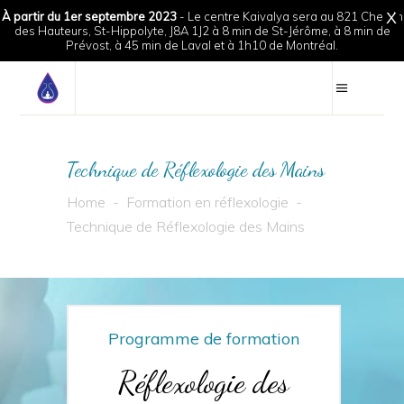
À partir du 1er septembre 2023
- Le centre Kaivalya sera au 821 Chemin
X
des Hauteurs, St-Hippolyte, J8A 1J2 à 8 min de St-Jérôme, à 8 min de
Prévost, à 45 min de Laval et à 1h10 de Montréal.
Technique de Réflexologie des Mains
Home
-
Formation en réflexologie
-
Technique de Réflexologie des Mains
Programme de formation
Réflexologie des